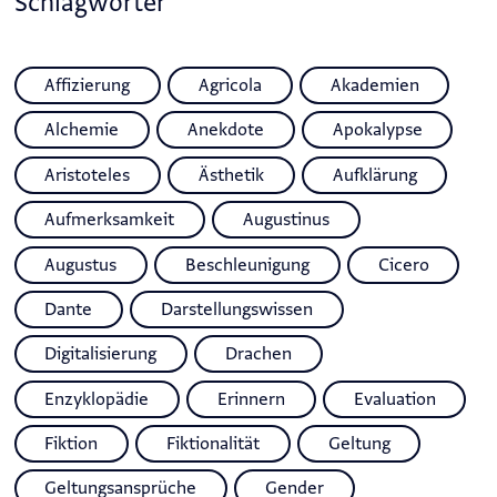
Schlagwörter
Affizierung
Agricola
Akademien
Alchemie
Anekdote
Apokalypse
Aristoteles
Ästhetik
Aufklärung
Aufmerksamkeit
Augustinus
Augustus
Beschleunigung
Cicero
Dante
Darstellungswissen
Digitalisierung
Drachen
Enzyklopädie
Erinnern
Evaluation
Fiktion
Fiktionalität
Geltung
Geltungsansprüche
Gender