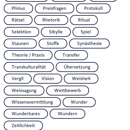
Plinius
Preisfragen
Protokoll
Rätsel
Rhetorik
Ritual
Selektion
Sibylle
Spiel
Staunen
Stoffe
Synästhesie
Theorie / Praxis
Transfer
Transkulturalität
Übersetzung
Vergil
Vision
Weisheit
Weissagung
Wettbewerb
Wissensvermittlung
Wunder
Wunderbares
Wundern
Zeitlichkeit