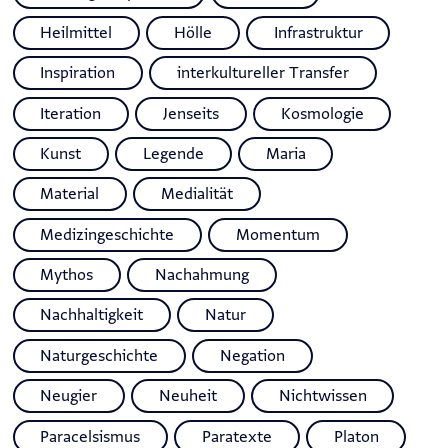
Heilmittel
Hölle
Infrastruktur
Inspiration
interkultureller Transfer
Iteration
Jenseits
Kosmologie
Kunst
Legende
Maria
Material
Medialität
Medizingeschichte
Momentum
Mythos
Nachahmung
Nachhaltigkeit
Natur
Naturgeschichte
Negation
Neugier
Neuheit
Nichtwissen
Paracelsismus
Paratexte
Platon