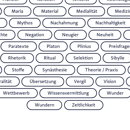
Maria
Material
Medialität
Medizi
Mythos
Nachahmung
Nachhaltigkeit
chte
Negation
Neugier
Neuheit
Paratexte
Platon
Plinius
Preisfrage
Rhetorik
Ritual
Selektion
Sibylle
Stoffe
Synästhesie
Theorie / Praxis
alität
Übersetzung
Vergil
Vision
Wettbewerb
Wissensvermittlung
Wunder
Wundern
Zeitlichkeit