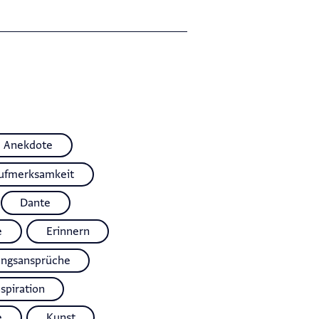
Anekdote
ufmerksamkeit
Dante
e
Erinnern
ungsansprüche
nspiration
e
Kunst