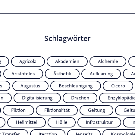
Schlagwörter
g
Agricola
Akademien
Alchemie
Aristoteles
Ästhetik
Aufklärung
A
s
Augustus
Beschleunigung
Cicero
en
Digitalisierung
Drachen
Enzyklopädi
Fiktion
Fiktionalität
Geltung
Gelt
Heilmittel
Hölle
Infrastruktur
I
r Transfer
Iteration
Jenseits
Kosmologi