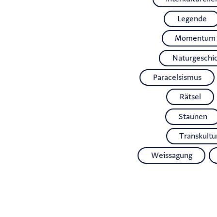
Legende
Momentum
Naturgeschi
Paracelsismus
Rätsel
Staunen
Transkultur
Weissagung