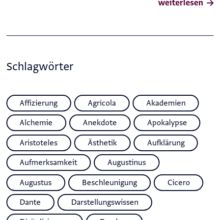
weiterlesen
Schlagwörter
Affizierung
Agricola
Akademien
Alchemie
Anekdote
Apokalypse
Aristoteles
Ästhetik
Aufklärung
Aufmerksamkeit
Augustinus
Augustus
Beschleunigung
Cicero
Dante
Darstellungswissen