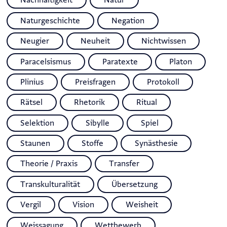
Nachhaltigkeit
Natur
Naturgeschichte
Negation
Neugier
Neuheit
Nichtwissen
Paracelsismus
Paratexte
Platon
Plinius
Preisfragen
Protokoll
Rätsel
Rhetorik
Ritual
Selektion
Sibylle
Spiel
Staunen
Stoffe
Synästhesie
Theorie / Praxis
Transfer
Transkulturalität
Übersetzung
Vergil
Vision
Weisheit
Weissagung
Wettbewerb