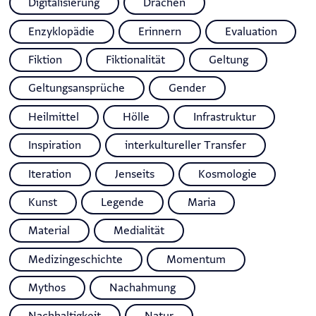
Digitalisierung
Drachen
Enzyklopädie
Erinnern
Evaluation
Fiktion
Fiktionalität
Geltung
Geltungsansprüche
Gender
Heilmittel
Hölle
Infrastruktur
Inspiration
interkultureller Transfer
Iteration
Jenseits
Kosmologie
Kunst
Legende
Maria
Material
Medialität
Medizingeschichte
Momentum
Mythos
Nachahmung