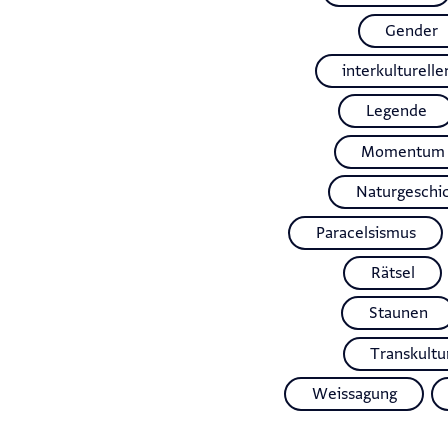
Gender
interkulturelle
Legende
Momentum
Naturgeschi
Paracelsismus
Rätsel
Staunen
Transkultur
Weissagung