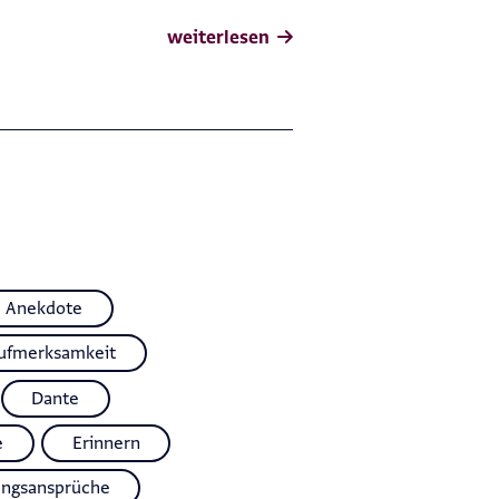
weiterlesen
Anekdote
ufmerksamkeit
Dante
e
Erinnern
ungsansprüche