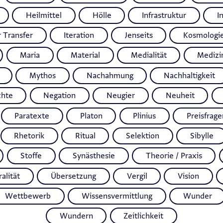
Heilmittel
Hölle
Infrastruktur
I
r Transfer
Iteration
Jenseits
Kosmologi
Maria
Material
Medialität
Medizi
Mythos
Nachahmung
Nachhaltigkeit
chte
Negation
Neugier
Neuheit
Paratexte
Platon
Plinius
Preisfrage
Rhetorik
Ritual
Selektion
Sibylle
Stoffe
Synästhesie
Theorie / Praxis
alität
Übersetzung
Vergil
Vision
Wettbewerb
Wissensvermittlung
Wunder
Wundern
Zeitlichkeit