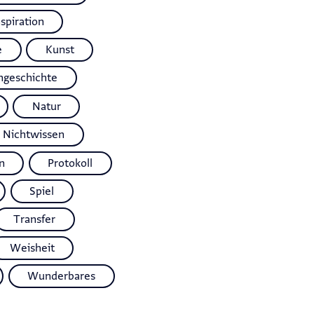
nspiration
e
Kunst
ngeschichte
Natur
Nichtwissen
n
Protokoll
Spiel
Transfer
Weisheit
Wunderbares