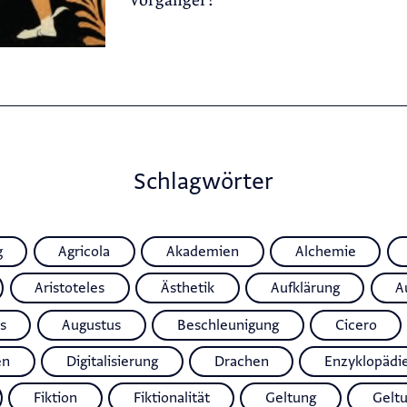
Vorgänger?
Schlagwörter
g
Agricola
Akademien
Alchemie
Aristoteles
Ästhetik
Aufklärung
A
s
Augustus
Beschleunigung
Cicero
en
Digitalisierung
Drachen
Enzyklopädi
Fiktion
Fiktionalität
Geltung
Gelt