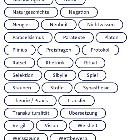
Naturgeschichte
Negation
Neugier
Neuheit
Nichtwissen
Paracelsismus
Paratexte
Platon
Plinius
Preisfragen
Protokoll
Rätsel
Rhetorik
Ritual
Selektion
Sibylle
Spiel
Staunen
Stoffe
Synästhesie
Theorie / Praxis
Transfer
Transkulturalität
Übersetzung
Vergil
Vision
Weisheit
Weissagung
Wettbewerb