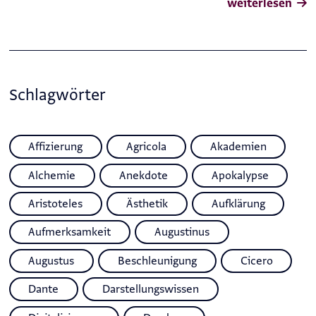
weiterlesen
Schlagwörter
Affizierung
Agricola
Akademien
Alchemie
Anekdote
Apokalypse
Aristoteles
Ästhetik
Aufklärung
Aufmerksamkeit
Augustinus
Augustus
Beschleunigung
Cicero
Dante
Darstellungswissen