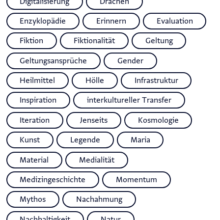
Digitalisierung
Drachen
Enzyklopädie
Erinnern
Evaluation
Fiktion
Fiktionalität
Geltung
Geltungsansprüche
Gender
Heilmittel
Hölle
Infrastruktur
Inspiration
interkultureller Transfer
Iteration
Jenseits
Kosmologie
Kunst
Legende
Maria
Material
Medialität
Medizingeschichte
Momentum
Mythos
Nachahmung
Nachhaltigkeit
Natur