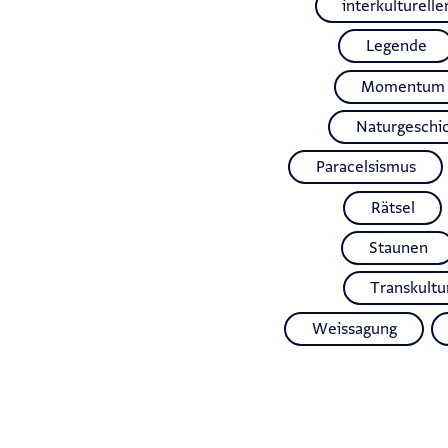
interkulturelle
Legende
Momentum
Naturgeschi
Paracelsismus
Rätsel
Staunen
Transkultur
Weissagung