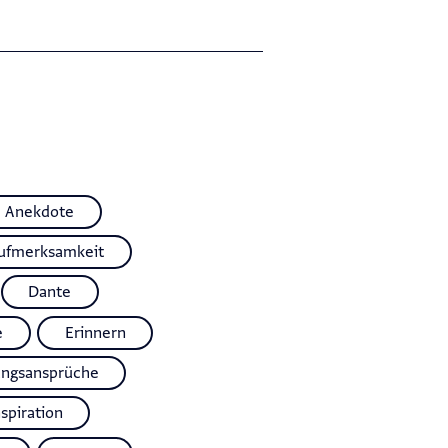
Anekdote
ufmerksamkeit
Dante
e
Erinnern
ungsansprüche
nspiration