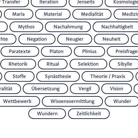
r Transfer
Iteration
Jenseits
Kosmologi
Maria
Material
Medialität
Medizi
Mythos
Nachahmung
Nachhaltigkeit
chte
Negation
Neugier
Neuheit
Paratexte
Platon
Plinius
Preisfrage
Rhetorik
Ritual
Selektion
Sibylle
Stoffe
Synästhesie
Theorie / Praxis
alität
Übersetzung
Vergil
Vision
Wettbewerb
Wissensvermittlung
Wunder
Wundern
Zeitlichkeit