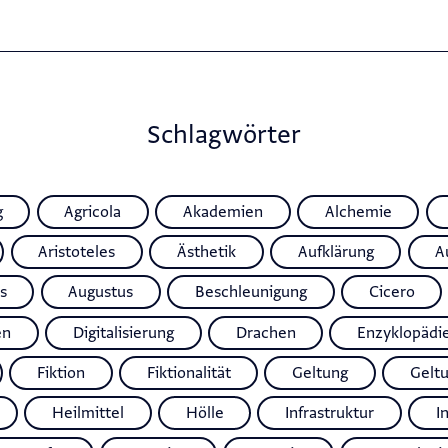
Schlagwörter
g
Agricola
Akademien
Alchemie
Aristoteles
Ästhetik
Aufklärung
A
s
Augustus
Beschleunigung
Cicero
en
Digitalisierung
Drachen
Enzyklopädi
Fiktion
Fiktionalität
Geltung
Gelt
Heilmittel
Hölle
Infrastruktur
I