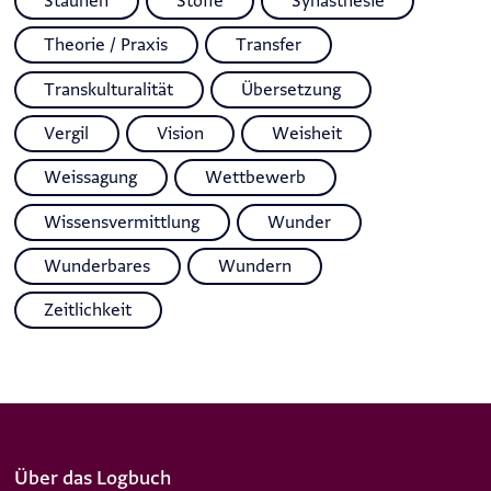
Staunen
Stoffe
Synästhesie
Theorie / Praxis
Transfer
Transkulturalität
Übersetzung
Vergil
Vision
Weisheit
Weissagung
Wettbewerb
Wissensvermittlung
Wunder
Wunderbares
Wundern
Zeitlichkeit
Über das Logbuch