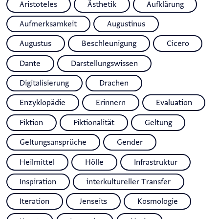
Aristoteles
Ästhetik
Aufklärung
Aufmerksamkeit
Augustinus
Augustus
Beschleunigung
Cicero
Dante
Darstellungswissen
Digitalisierung
Drachen
Enzyklopädie
Erinnern
Evaluation
Fiktion
Fiktionalität
Geltung
Geltungsansprüche
Gender
Heilmittel
Hölle
Infrastruktur
Inspiration
interkultureller Transfer
Iteration
Jenseits
Kosmologie