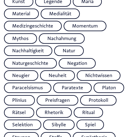
Kunst
Legende
Maria
Material
Medialität
Medizingeschichte
Momentum
Mythos
Nachahmung
Nachhaltigkeit
Natur
Naturgeschichte
Negation
Neugier
Neuheit
Nichtwissen
Paracelsismus
Paratexte
Platon
Plinius
Preisfragen
Protokoll
Rätsel
Rhetorik
Ritual
Selektion
Sibylle
Spiel