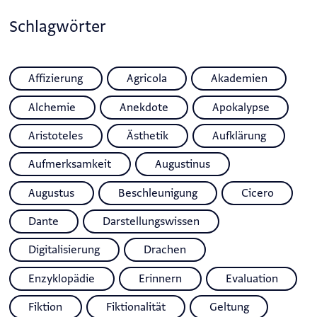
Schlagwörter
Affizierung
Agricola
Akademien
Alchemie
Anekdote
Apokalypse
Aristoteles
Ästhetik
Aufklärung
Aufmerksamkeit
Augustinus
Augustus
Beschleunigung
Cicero
Dante
Darstellungswissen
Digitalisierung
Drachen
Enzyklopädie
Erinnern
Evaluation
Fiktion
Fiktionalität
Geltung