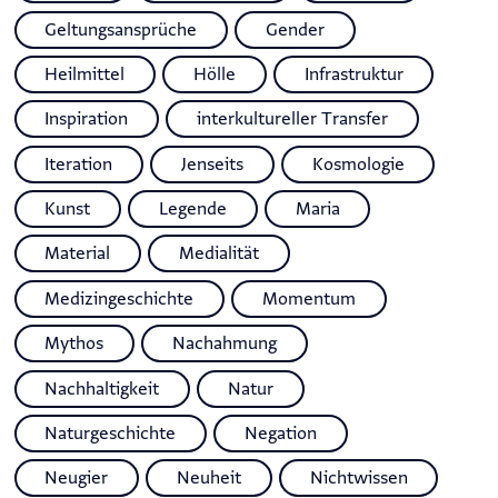
Geltungsansprüche
Gender
Heilmittel
Hölle
Infrastruktur
Inspiration
interkultureller Transfer
Iteration
Jenseits
Kosmologie
Kunst
Legende
Maria
Material
Medialität
Medizingeschichte
Momentum
Mythos
Nachahmung
Nachhaltigkeit
Natur
Naturgeschichte
Negation
Neugier
Neuheit
Nichtwissen