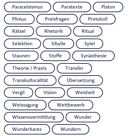
Paracelsismus
Paratexte
Platon
Plinius
Preisfragen
Protokoll
Rätsel
Rhetorik
Ritual
Selektion
Sibylle
Spiel
Staunen
Stoffe
Synästhesie
Theorie / Praxis
Transfer
Transkulturalität
Übersetzung
Vergil
Vision
Weisheit
Weissagung
Wettbewerb
Wissensvermittlung
Wunder
Wunderbares
Wundern