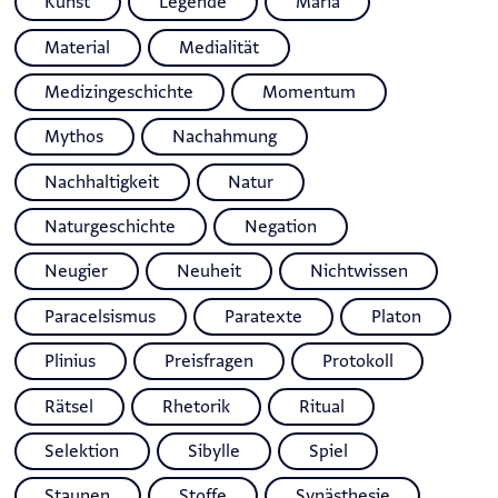
Kunst
Legende
Maria
Material
Medialität
Medizingeschichte
Momentum
Mythos
Nachahmung
Nachhaltigkeit
Natur
Naturgeschichte
Negation
Neugier
Neuheit
Nichtwissen
Paracelsismus
Paratexte
Platon
Plinius
Preisfragen
Protokoll
Rätsel
Rhetorik
Ritual
Selektion
Sibylle
Spiel
Staunen
Stoffe
Synästhesie