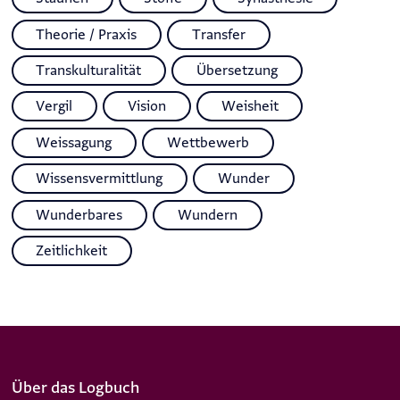
Theorie / Praxis
Transfer
Transkulturalität
Übersetzung
Vergil
Vision
Weisheit
Weissagung
Wettbewerb
Wissensvermittlung
Wunder
Wunderbares
Wundern
Zeitlichkeit
Über das Logbuch