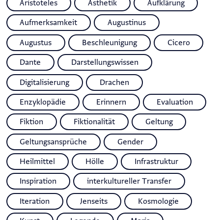
Aristoteles
Ästhetik
Aufklärung
Aufmerksamkeit
Augustinus
Augustus
Beschleunigung
Cicero
Dante
Darstellungswissen
Digitalisierung
Drachen
Enzyklopädie
Erinnern
Evaluation
Fiktion
Fiktionalität
Geltung
Geltungsansprüche
Gender
Heilmittel
Hölle
Infrastruktur
Inspiration
interkultureller Transfer
Iteration
Jenseits
Kosmologie