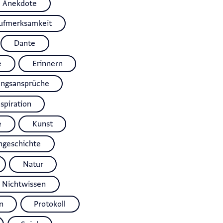
Anekdote
ufmerksamkeit
Dante
e
Erinnern
ungsansprüche
nspiration
e
Kunst
ngeschichte
Natur
Nichtwissen
n
Protokoll