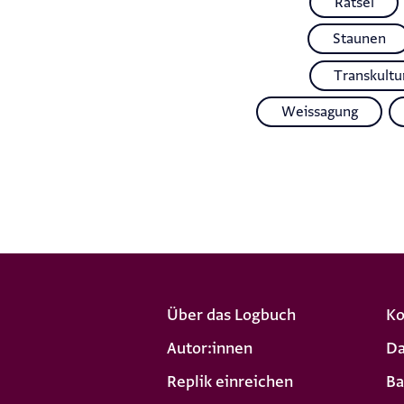
Rätsel
Staunen
Transkultur
Weissagung
Über das Logbuch
Ko
Autor:innen
Da
Replik einreichen
Ba