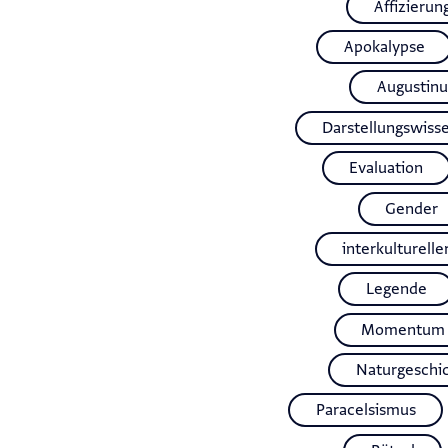
Affizierun
Apokalypse
Augustinu
Darstellungswiss
Evaluation
Gender
interkulturelle
Legende
Momentum
Naturgeschi
Paracelsismus