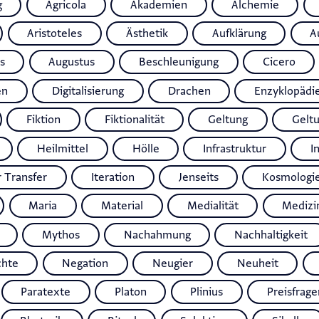
g
Agricola
Akademien
Alchemie
Aristoteles
Ästhetik
Aufklärung
A
s
Augustus
Beschleunigung
Cicero
en
Digitalisierung
Drachen
Enzyklopädi
Fiktion
Fiktionalität
Geltung
Gelt
Heilmittel
Hölle
Infrastruktur
I
r Transfer
Iteration
Jenseits
Kosmologi
Maria
Material
Medialität
Medizi
Mythos
Nachahmung
Nachhaltigkeit
chte
Negation
Neugier
Neuheit
Paratexte
Platon
Plinius
Preisfrage