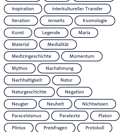
Inspiration
interkultureller Transfer
Iteration
Jenseits
Kosmologie
Kunst
Legende
Maria
Material
Medialität
Medizingeschichte
Momentum
Mythos
Nachahmung
Nachhaltigkeit
Natur
Naturgeschichte
Negation
Neugier
Neuheit
Nichtwissen
Paracelsismus
Paratexte
Platon
Plinius
Preisfragen
Protokoll