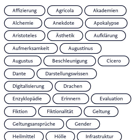
Affizierung
Agricola
Akademien
Alchemie
Anekdote
Apokalypse
Aristoteles
Ästhetik
Aufklärung
Aufmerksamkeit
Augustinus
Augustus
Beschleunigung
Cicero
Dante
Darstellungswissen
Digitalisierung
Drachen
Enzyklopädie
Erinnern
Evaluation
Fiktion
Fiktionalität
Geltung
Geltungsansprüche
Gender
Heilmittel
Hölle
Infrastruktur