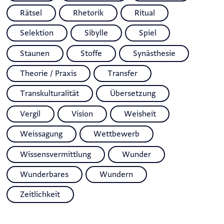
Rätsel
Rhetorik
Ritual
Selektion
Sibylle
Spiel
Staunen
Stoffe
Synästhesie
Theorie / Praxis
Transfer
Transkulturalität
Übersetzung
Vergil
Vision
Weisheit
Weissagung
Wettbewerb
Wissensvermittlung
Wunder
Wunderbares
Wundern
Zeitlichkeit