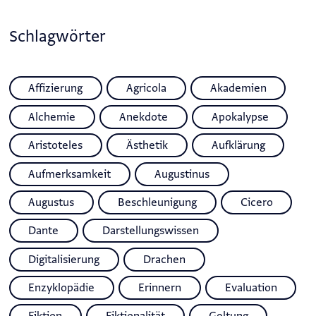
Schlagwörter
Affizierung
Agricola
Akademien
Alchemie
Anekdote
Apokalypse
Aristoteles
Ästhetik
Aufklärung
Aufmerksamkeit
Augustinus
Augustus
Beschleunigung
Cicero
Dante
Darstellungswissen
Digitalisierung
Drachen
Enzyklopädie
Erinnern
Evaluation