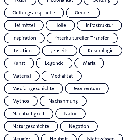
Fiktion
Fiktionalität
Geltung
Geltungsansprüche
Gender
Heilmittel
Hölle
Infrastruktur
Inspiration
interkultureller Transfer
Iteration
Jenseits
Kosmologie
Kunst
Legende
Maria
Material
Medialität
Medizingeschichte
Momentum
Mythos
Nachahmung
Nachhaltigkeit
Natur
Naturgeschichte
Negation
Neugier
Neuheit
Nichtwissen