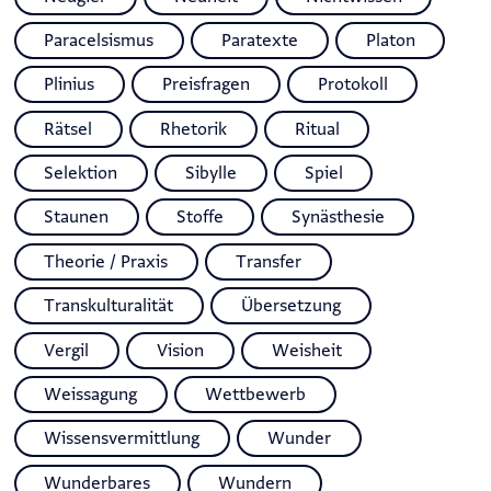
Paracelsismus
Paratexte
Platon
Plinius
Preisfragen
Protokoll
Rätsel
Rhetorik
Ritual
Selektion
Sibylle
Spiel
Staunen
Stoffe
Synästhesie
Theorie / Praxis
Transfer
Transkulturalität
Übersetzung
Vergil
Vision
Weisheit
Weissagung
Wettbewerb
Wissensvermittlung
Wunder
Wunderbares
Wundern