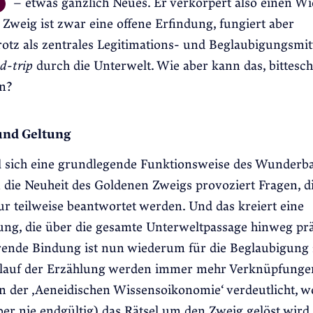
– etwas gänzlich Neues. Er verkörpert also einen W
Zweig ist zwar eine offene Erfindung, fungiert aber
rotz als zentrales Legitimations- und Beglaubigungsmitt
d-trip
durch die Unterwelt. Wie aber kann das, bittesch
n?
und Geltung
l sich eine grundlegende Funktionsweise des Wunderb
die Neuheit des Goldenen Zweigs provoziert Fragen, d
ur teilweise beantwortet werden. Und das kreiert eine
ng, die über die gesamte Unterweltpassage hinweg präs
erende Bindung ist nun wiederum für die Beglaubigung 
lauf der Erzählung werden immer mehr Verknüpfunge
 der ‚Aeneidischen Wissensoikonomie‘ verdeutlicht, w
ber nie endgültig) das Rätsel um den Zweig gelöst wird. 