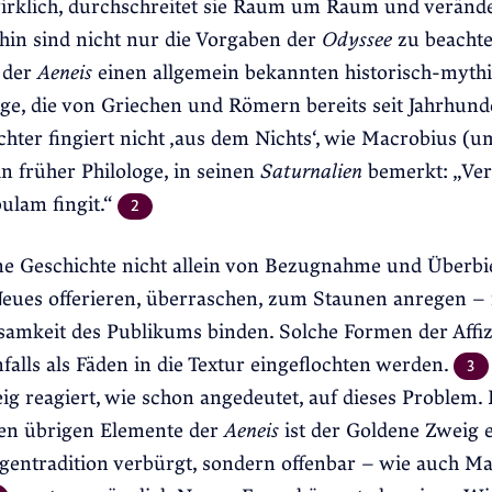
irklich, durchschreitet sie Raum um Raum und verände
hin sind nicht nur die Vorgaben der
Odyssee
zu beachte
t der
Aeneis
einen allgemein bekannten historisch-mythi
ge, die von Griechen und Römern bereits seit Jahrhund
chter fingiert nicht ‚aus dem Nichts‘, wie Macrobius (
in früher Philologe, in seinen
Saturnalien
bemerkt: „Ver
bulam fingit.“
2
ne Geschichte nicht allein von Bezugnahme und Überbie
eues offerieren, überraschen, zum Staunen anregen –
samkeit des Publikums binden. Solche Formen der Affi
alls als Fäden in die Textur eingeflochten werden.
3
g reagiert, wie schon angedeutet, auf dieses Problem.
ten übrigen Elemente der
Aeneis
ist der Goldene Zweig 
gentradition verbürgt, sondern offenbar – wie auch M