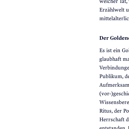
welcher Tat,
Erzählwelt 
mittelalterl
Der Golden
Es ist ein G
glaubhaft mac
Verbindungen
Publikum, de
Aufmerksamk
(vor-)geschi
Wissensbere
Ritus, der Po
Herrschaft d
entstanden. 