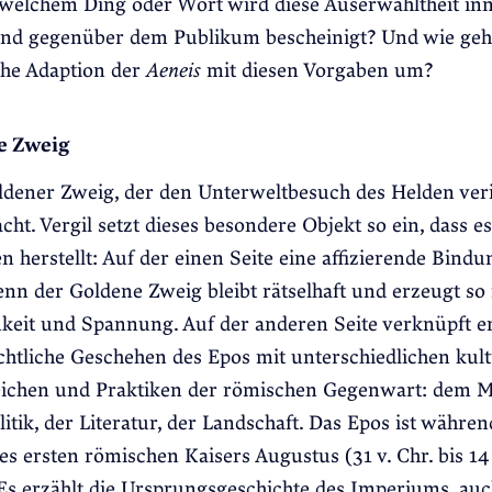
 welchem Ding oder Wort wird diese Auserwähltheit inn
und gegenüber dem Publikum bescheinigt? Und wie geh
iche Adaption der
Aeneis
mit diesen Vorgaben um?
e Zweig
oldener Zweig, der den Unterweltbesuch des Helden veri
ht. Vergil setzt dieses besondere Objekt so ein, dass es 
 herstellt: Auf der einen Seite eine affizierende Bind
nn der Goldene Zweig bleibt rätselhaft und erzeugt so
eit und Spannung. Auf der anderen Seite verknüpft er
chtliche Geschehen des Epos mit unterschiedlichen kult
ichen und Praktiken der römischen Gegenwart: dem M
litik, der Literatur, der Landschaft. Das Epos ist währen
es ersten römischen Kaisers Augustus (31 v. Chr. bis 14 
Es erzählt die Ursprungsgeschichte des Imperiums, au