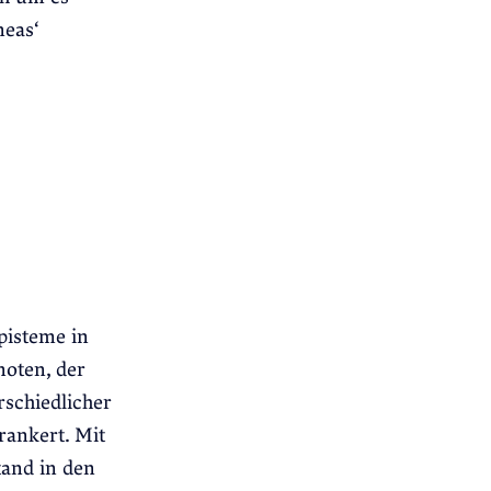
neas‘
pisteme in
noten, der
schiedlicher
rankert. Mit
tand in den