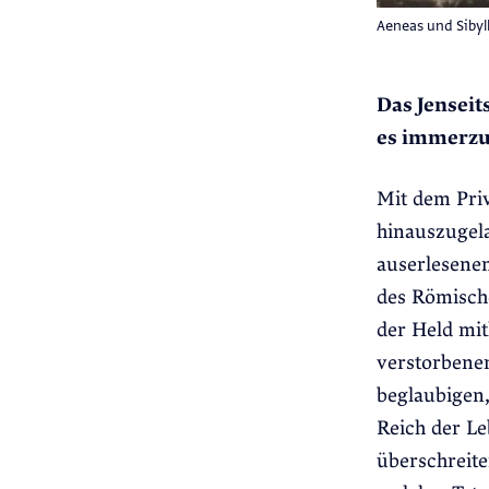
Aeneas und Sibyl
Das Jenseit
es immerzu
Mit dem Priv
hinauszugel
auserlesenen
des Römische
der Held mit
verstorbenen
beglaubigen
Reich der L
überschreite