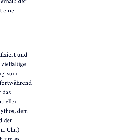
erhalb der
t eine
fiziert und
vielfältige
ung zum
 fortwährend
 das
urellen
ythos, dem
d der
n. Chr.)
ch um es