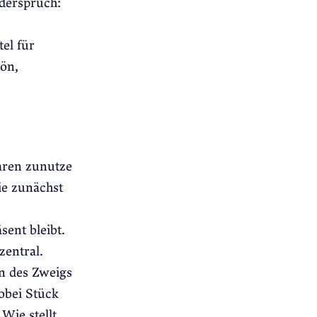
iderspruch:
el für
ön,
aren zunutze
ie zunächst
ent bleibt.
zentral.
n des Zweigs
obei Stück
Wie stellt