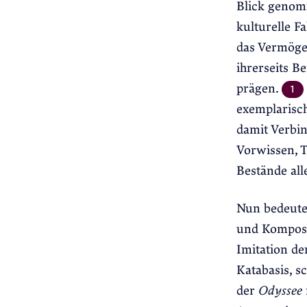
Blick genom
kulturelle 
das Vermöge
ihrerseits B
prägen.
1
exemplarisch
damit Verbin
Vorwissen, T
Bestände al
Nun bedeute
und Komposit
Imitation de
Katabasis, s
der
Odyssee