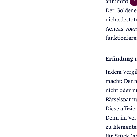
annimmt
4
Der Goldene 
nichtsdestot
Aeneas‘
roun
funktioniere
Erfindung 
Indem Vergi
macht: Denn 
nicht oder n
Rätselspannu
Diese affizi
Denn im Ver
zu Elementen
für Stück (a