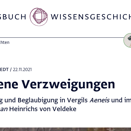
chten
TEDT
/
22.11.2021
ene Verzweigungen
ng und Beglaubigung in Vergils
Aeneis
und i
an
Heinrichs von Veldeke