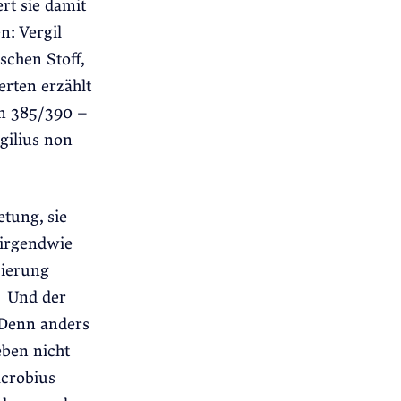
rt sie damit
n: Vergil
schen Stoff,
erten erzählt
um 385/390 –
gilius non
tung, sie
 irgendwie
zierung
Und der
 Denn anders
eben nicht
acrobius