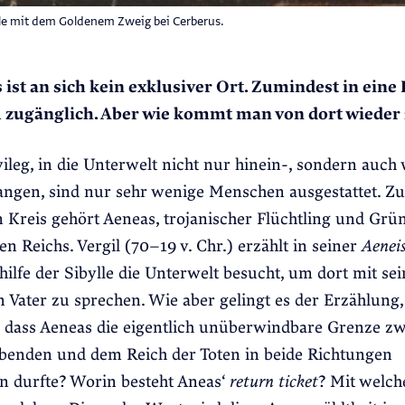
le mit dem Goldenem Zweig bei Cerberus.
s ist an sich kein exklusiver Ort. Zumindest in eine 
 zugänglich. Aber wie kommt man von dort wieder
ileg, in die Unterwelt nicht nur hinein-, sondern auch
angen, sind nur sehr wenige Menschen ausgestattet. Z
 Kreis gehört Aeneas, trojanischer Flüchtling und Grü
n Reichs. Vergil (70–19 v. Chr.) erzählt in seiner
Aenei
hilfe der Sibylle die Unterwelt besucht, um dort mit se
 Vater zu sprechen. Wie aber gelingt es der Erzählung,
, dass Aeneas die eigentlich unüberwindbare Grenze z
ebenden und dem Reich der Toten in beide Richtungen
n durfte? Worin besteht Aneas‘
return ticket
? Mit welch