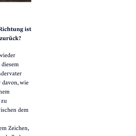
Richtung ist
 zurück?
 wieder
u diesem
ndervater
s
davon, wie
inem
 zu
wischen dem
em Zeichen,