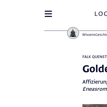
Wissens­Geschi
FALK QUENS
Gold
Affizieru
Eneasrom