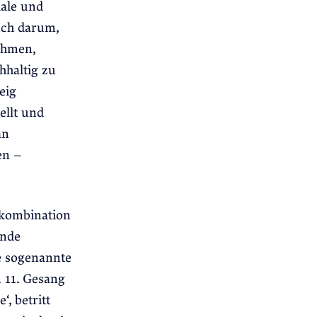
ale und
uch darum,
ehmen,
hhaltig zu
eig
ellt und
an
en –
ekombination
ende
e sogenannte
m 11. Gesang
, betritt