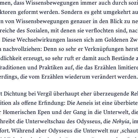
men, dass Wissensbewegungen immer auch durch sozi
Faktoren geformt werden. Sondern es geht umgekehrt a
n von Wissensbewegungen genauer in den Blick zu n
ereiche des Sozialen, mit denen sie verflochten sind, nac
Diese Wechselwirkungen lassen sich am Goldenen Zw
 nachvollziehen: Denn so sehr er Verknüpfungen herst
dlichkeit erzeugt, so sehr ruft er damit auch Bestände 
raditionen und Praktiken auf, die das Erzählen limitier
lerdings, die vom Erzählen wiederum verändert werden.
t Dichtung bei Vergil überhaupt eher überzeugende R
ion als offene Erfindung: Die Aeneis ist eine überbiet
r Homerischen Epen und der Gang in die Unterwelt, di
chreibt die Unterweltschau des Odysseus, die
Nekyia
, i
fort. Während aber Odysseus die Unterwelt nur ‚schaute‘