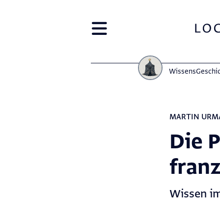
Wissens­Geschi
MARTIN URM
Die P
fran
Wissen im