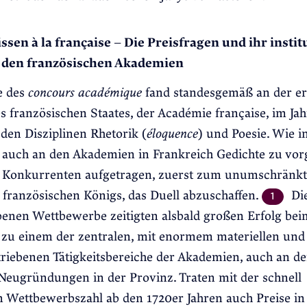
sen à la française – Die Preisfragen und ihr instit
den französischen Akademien
e des
concours académique
fand standesgemäß an der er
 französischen Staates, der Académie française, im Jahr
den Disziplinen Rhetorik (
éloquence
) und Poesie. Wie i
 auch an den Akademien in Frankreich Gedichte zu vo
Konkurrenten aufgetragen, zuerst zum unumschränkt
 französischen Königs, das Duell abzuschaffen.
Die
1
benen Wettbewerbe zeitigten alsbald großen Erfolg be
zu einem der zentralen, mit enormem materiellen und 
riebenen Tätigkeitsbereiche der Akademien, auch an d
Neugründungen in der Provinz. Traten mit der schnell
n Wettbewerbszahl ab den 1720er Jahren auch Preise i