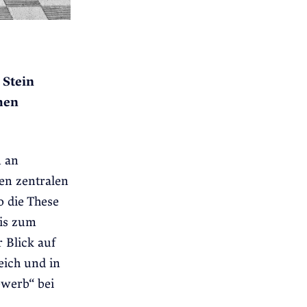
 Stein
hen
n an
nen zentralen
o die These
bis zum
 Blick auf
eich und in
ewerb“ bei