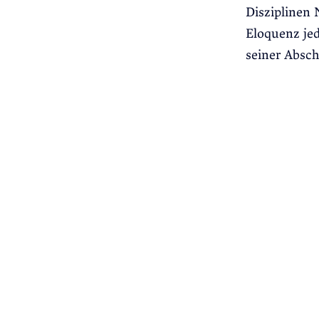
Disziplinen 
Eloquenz jed
seiner Absc