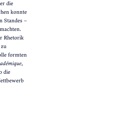
er die
chen konnte
en Standes –
smachten.
r Rhetorik
 zu
lle formten
cadémique
,
o die
Wettbewerb