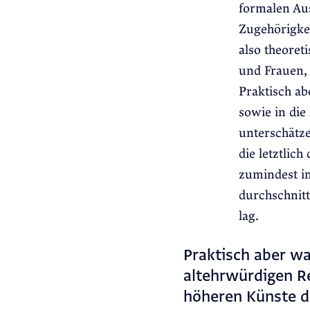
formalen Aus
Zugehörigkei
also theoret
und Frauen,
Praktisch ab
sowie in die
unterschätze
die letztli
zumindest in
durchschnitt
lag.
Praktisch aber wa
altehrwürdigen Re
höheren Künste de