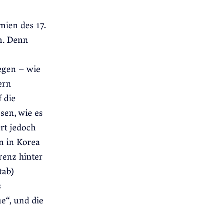
mien des 17.
in. Denn
egen – wie
ern
 die
sen, wie es
rt jedoch
n in Korea
renz hinter
tab)
s
e“, und die