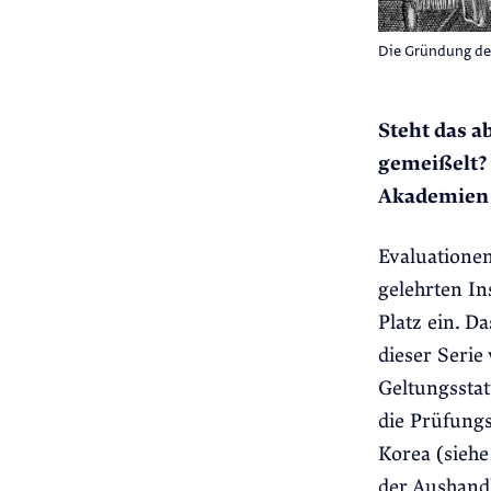
Die Gründung der
Steht das a
gemeißelt? 
Akademien 
Evaluatione
gelehrten In
Platz ein. Da
dieser Serie
Geltungsstat
die Prüfung
Korea (sieh
der Aushand