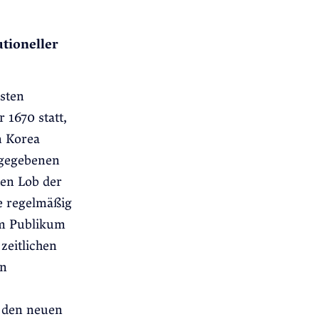
utioneller
sten
 1670 statt,
n Korea
rgegebenen
en Lob der
 regelmäßig
im Publikum
zeitlichen
en
n den neuen