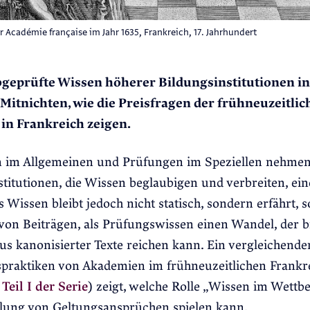
 Académie française im Jahr 1635, Frankreich, 17. Jahrhundert
bgeprüfte Wissen höherer Bildungsinstitutionen in
Mitnichten, wie die Preisfragen der frühneuzeitlic
in Frankreich zeigen.
n im Allgemeinen und Prüfungen im Speziellen nehme
stitutionen, die Wissen beglaubigen und verbreiten, ei
s Wissen bleibt jedoch nicht statisch, sondern erfährt, s
 von Beiträgen, als Prüfungswissen einen Wandel, der 
us kanonisierter Texte reichen kann. Ein vergleichender
spraktiken von Akademien im frühneuzeitlichen Frankr
e
Teil I der Serie
) zeigt, welche Rolle „Wissen im Wettb
lung von Geltungsansprüchen spielen kann.