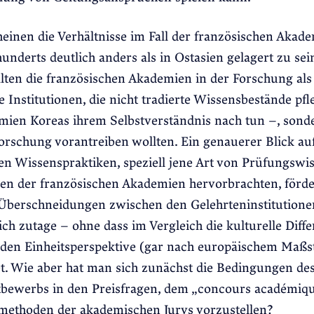
einen die Verhältnisse im Fall der französischen Akade
hunderts deutlich anders als in Ostasien gelagert zu se
alten die französischen Akademien in der Forschung als
Institutionen, die nicht tradierte Wissensbestände pfl
mien Koreas ihrem Selbstverständnis nach tun –, sond
orschung vorantreiben wollten. Ein genauerer Blick auf
 Wissenspraktiken, speziell jene Art von Prüfungswis
gen der französischen Akademien hervorbrachten, förde
Überschneidungen zwischen den Gelehrteninstitutione
ch zutage – ohne dass im Vergleich die kulturelle Diffe
nden Einheitsperspektive (gar nach europäischem Maßs
t. Wie aber hat man sich zunächst die Bedingungen de
bewerbs in den Preisfragen, dem „concours académiqu
ethoden der akademischen Jurys vorzustellen?