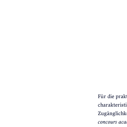
Für die prak
charakterist
Zugänglichke
concours
aca