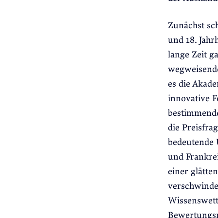
Zunächst sch
und 18. Jahr
lange Zeit g
wegweisende 
es die Akade
innovative F
bestimmenden
die Preisfra
bedeutende 
und Frankrei
einer glätte
verschwinde
Wissenswett
Bewertungsm